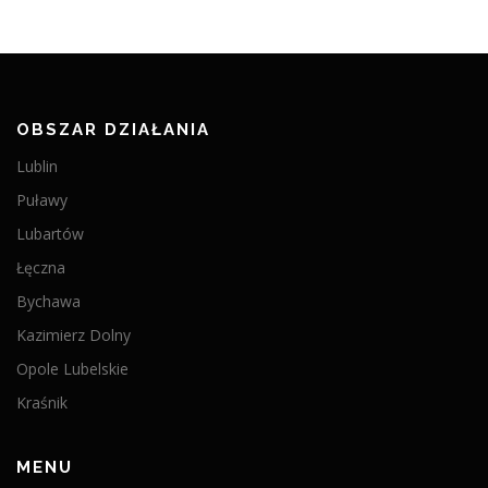
OBSZAR DZIAŁANIA
Lublin
Puławy
Lubartów
Łęczna
Bychawa
Kazimierz Dolny
Opole Lubelskie
Kraśnik
MENU